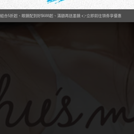
組合5折起、眼鏡配到好$688起、滿額再送墨鏡 👉立即前往領券享優惠