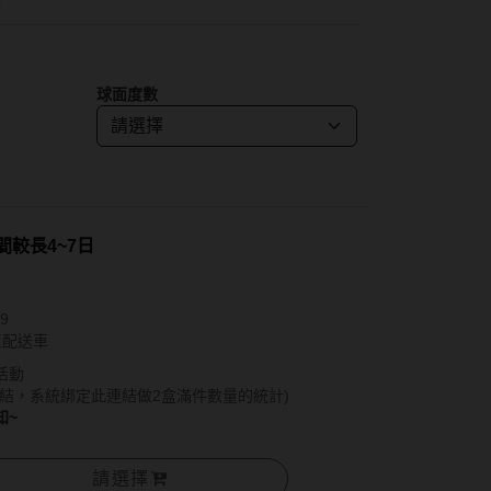
紅色系
SAMI佐美
蜜緹
PienAge
神
球面度數
T-Garden CRUUM
T-Garden FLANMY
碩
T-Garden Loveil
T-Garden Chu's me
時間較長4~7日
n睛靈
樂配
9
至配送車
活動
結，系統綁定此連結做2盒滿件數量的統計)
知~
請選擇