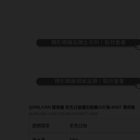
隱眼濕潤液
硬式專用藥水
泡沫洗鏡液
QUINLIVAN 微美瞳 彩色日拋隱形眼鏡10片裝-MINT 薄荷綠
QUINLIVAN 1 DAY COLOR CONTACT LENS
週期類型
彩色日拋