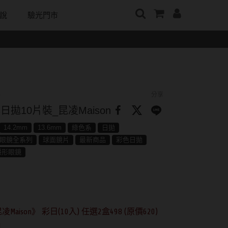
說
驗光門市
牌
日本隱眼品牌
顏色分類
戴好康
韓國隱眼品牌
m
Secret Candy Magic
棕褐色系
期間限定
CLB Color波斯霓彩
神秘魔幻糖果
m
灰色系
眼鏡週邊商品
CalmeD'or曦迪
n
分享
SEED實瞳
水滋氧
黑色系
IDIFF
日拋10片裝_昆凌Maison
Candy Magic魔幻糖果
純粹美
藍色系
LENSME
14.2mm
13.6mm
綠色系
日拋
ReVIA蕾美
眼鏡全系列
球面鏡片
最新商品
彩色日拋
荻
綠色系
oddI's
隱形眼鏡
EverColor艾薇卡
紫色系
Pony Pallet魔彩盤
優視達
粉色系
CRYSTE晶瞳
橘黃色系
昆凌Maison》 彩日(10入) 任選2盒498 (原價620)
DECORATIVE視妝美
]