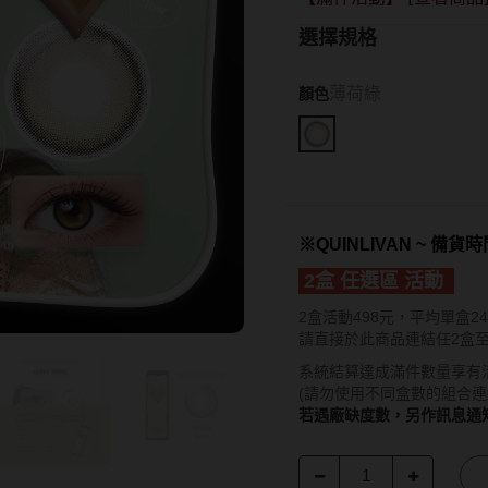
15.0mm
Hydron海昌
Lens++永暘
13.6mm
選擇規格
Miacare美若康
MI TESORO
13.7mm
MIZMI水見
MUSE繆思女
13.8mm
薄荷綠
顏色
QUINLIVAN微美瞳
OPT圓瑞
13.9mm
Ticon帝康
Pegavision晶
14.0mm以上
Timido媞蜜多
※QUINLIVAN ~ 備貨
Smart Visio
2盒 任選區 活動
WiLLPAIR維
2盒活動498元，平均單盒24
請直接於此商品連結任2盒
系統結算達成滿件數量享有
(請勿使用不同盒數的組合連
若遇廠缺度數，另作訊息通