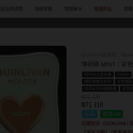
配送品牌總覽
隱眼參數
隱眼藥水
眼鏡商品
愛戴
配戴週期
直徑
戴框型
隱形眼鏡品牌
台灣隱眼品
著色直徑
戴品味
日拋
13.8mm
方框系
ACUVUE嬌生安視優
Anley安儷
11.9~12.5m
膠框
月拋
14.0mm
圓框系
Alcon愛爾康
AKIRA艾綺拉
12.6~12.9m
金屬框
QUINLIVAN微美瞳｜Maiso
片
雙週拋
14.1mm
飛行款
Bausch + Lomb博士倫
AQUAMAX
13.0mm
複合框
薄荷綠 MINT｜彩色
鏡片
14.2mm
眉型款
Briomoist氧視加
ASIA STAR
13.1mm
前掛雙用框
55%以上含水量
8.6mm
隱形眼鏡全系列
彩色隱形
14.3mm
潮流多邊
CAMAX加美
eyemoody目
13.2mm
QUINLIVAN微美瞳
彩色
NT$ 329
14.4mm
素顏大框
CoFANCY可糖
iLens愛能視
13.3mm
NT$ 310
14.5mm
高度數小框
CooperVision酷柏
KARACON
13.4mm
新品
兩盒498
14.7mm
風鏡
Freshkon菲士康
LARGAN星歐
13.5mm
任選組合《QUINLIVAN | 
【滿件活動】 [查看商品