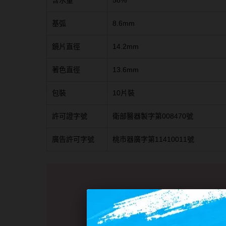
含水量
58%
基弧
8.6mm
鏡片直徑
14.2mm
著色直徑
13.6mm
包裝
10片裝
許可證字號
衛部醫器製字第008470號
廣告許可字號
桃市器廣字第11410011號