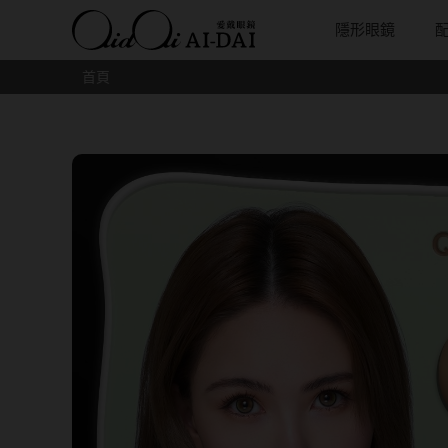
隱形眼鏡
首頁
隱眼總覽
含水量
保養液藥水分類
戴品牌
愛戴說文章分類
隱眼分類
基弧
戴系列
鏡片類型
隱形眼鏡全系列
38%以下含水量
保養液藥水總覽
Prize
愛戴說文章總覽
矽水膠
8.3mm
光學眼鏡
球面鏡片
彩色隱形眼鏡全系列
41%~54%含水量
清潔用保養液
IV.KK X AIDAI
最新情報
透明日拋
8.4mm
太陽眼鏡
散光鏡片
本月組合搭贈
55%以上含水量
濕潤液
KANGOL
品牌故事
透明月拋
8.5mm
兒童眼鏡
抗藍光鏡
妝美堂
硬式專用藥水
NATIVE PERFECT
店家推薦
彩色日拋
8.6mm
薄鋼眼鏡
多焦老花
T-Garden
泡沫洗淨液
CRUSADE
好評推薦
彩色月拋
8.7mm
亞洲安視達
GUGA
眼鏡學堂
月牙定軸
8.8mm
優惠活動
特約商店
視力保健
9.0mm
最新商品
隱形眼鏡小百科