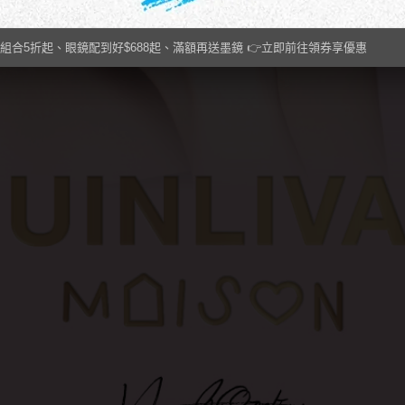
組合5折起、眼鏡配到好$688起、滿額再送墨鏡 👉立即前往領券享優惠