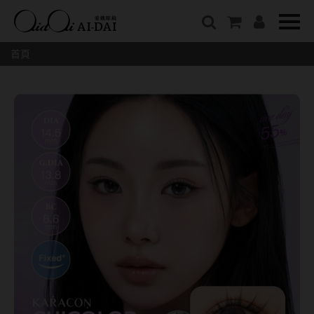
隱眼總覽
含水量
保養液藥水分類
戴品牌
愛戴說文章分類
隱形眼鏡全系列
38%以下含水量
保養液藥水總覽
Prize
愛戴說文章總覽
首頁
彩色隱形眼鏡全系列
41%~54%含水量
清潔用保養液
IV.KK X AIDAI
最新情報
本月組合搭贈
55%以上含水量
濕潤液
KANGOL
品牌故事
妝美堂
硬式專用藥水
NATIVE PERFECT
店家推薦
基弧
T-Garden
泡沫洗淨液
CRUSADE
好評推薦
8.3mm
亞洲安視達
GUGA
眼鏡學堂
8.4mm
優惠活動
特約商店
視力保健
8.5mm
最新商品
隱形眼鏡小百科
戴系列
8.6mm
暢銷款式
8.7mm
光學眼鏡
福利品