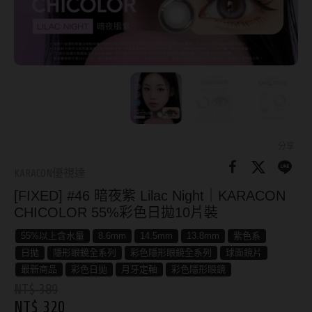
8.8mm
太陽眼鏡
隱眼分類
9.0mm
兒童眼鏡
矽水膠
薄鋼眼鏡
直徑
透明日拋
戴框型
13.8mm
透明月拋
14.0mm
方框系
彩色日拋
分享
14.1mm
圓框系
KARACON優視達
彩色月拋
[FIXED] #46 暗夜紫 Lilac Night｜KARACON
14.2mm
飛行款
月牙定軸
CHICOLOR 55%彩色日拋10片裝
14.3mm
眉型款
55%以上含水量
8.6mm
14.5mm
13.8mm
紫色系
鏡片類型
14.4mm
潮流多邊
日拋
隱形眼鏡全系列
彩色隱形眼鏡全系列
球面鏡片
最新商品
彩色日拋
月牙定軸
彩色隱形眼鏡
球面鏡片
14.5mm
素顏大框
NT$ 389
NT$ 320
散光鏡片
14.7mm
高度數小框