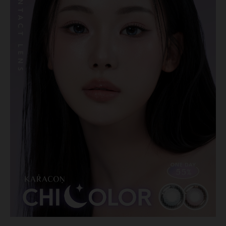
MUSE繆思女神
OPT圓瑞
Pegavision晶碩
Timido媞蜜多
Smart Vision睛靈
WiLLPAIR維樂配
日本隱眼品牌
Secret Candy Magic
神秘魔幻糖果
SEED實瞳
Candy Magic魔幻糖果