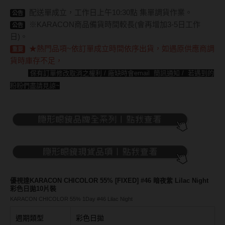
Bausch + Lomb博士倫
13.6mm
配送單成立，工作日上午10:30點 集單調貨作業。
公告
Briomoist氧視加
※KARACON商品備貨時間較長(會再增加3-5日工作
13.7mm
公告
日)。
CAMAX加美
13.8mm
★熱門品項~依訂單成立時間依序出貨，如遇原供應商調
重要
貨時庫存不足，
CoFANCY可糖
13.9mm
保有訂單修改取消之權利 / 廠缺時會email 簡訊通知 / 若遇到的
CooperVision酷柏
粉粉們盡請見諒~
14.0mm以上
Freshkon菲士康
顏色分類
Hydron海昌
Miacare美若康
棕褐色系
MIZMI水見
灰色系
QUINLIVAN微美瞳
黑色系
優視達KARACON CHICOLOR 55% [FIXED] #46 暗夜紫 Lilac Night
彩色日拋10片裝
KARACON CHICOLOR 55% 1Day #46 Lilac Night
Ticon帝康
藍色系
週期類型
彩色日拋
綠色系