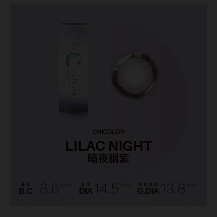
ReVIA蕾美
EverColor艾薇卡
Pony Pallet魔彩盤
CRYSTE晶瞳
DECORATIVE視妝美
SAMI佐美
PienAge
T-Garden CRUUM
T-Garden FLANMY
T-Garden Loveil
T-Garden Chu's me