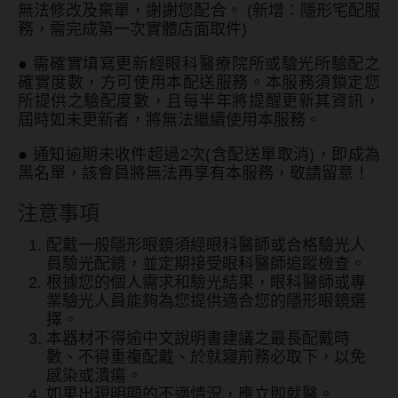
無法修改及棄單，謝謝您配合。 (新增：隱形宅配服
務，需完成第一次實體店面取件)
●
需確實填寫更新經眼科醫療院所或驗光所驗配之
確實度數，方可使用本配送服務。本服務須鎖定您
所提供之驗配度數，且每半年將提醒更新其資訊，
屆時如未更新者，將無法繼續使用本服務。
●
通知逾期未收件超過2次(含配送單取消)，即成為
黑名單，該會員將無法再享有本服務，敬請留意！
注意事項
配戴一般隱形眼鏡須經眼科醫師或合格驗光人
員驗光配鏡，並定期接受眼科醫師追蹤檢查。
根據您的個人需求和驗光結果，眼科醫師或專
業驗光人員能夠為您提供適合您的隱形眼鏡選
擇。
本器材不得逾中文說明書建議之最長配戴時
數、不得重複配戴、於就寢前務必取下，以免
感染或潰瘍。
如果出現明顯的不適情況，應立即就醫。