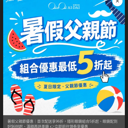
×
硬式專用藥水
泡沫洗鏡液
暑假父親節優惠｜首次配送享96折，隱形眼鏡組合5折起、眼鏡配到
好$688起、滿額再送墨鏡 👉立即前往領券享優惠