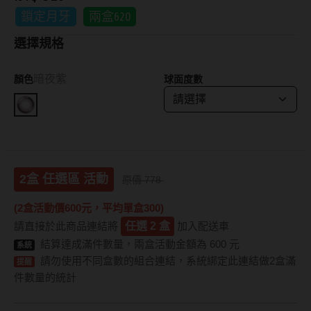
鎖定月牙
兩盒620
抗藍光鏡片
15.0mm
風鏡
選擇規格
多焦老花鏡片
著色直徑
戴品味
暗夜紫
顏色
球面度數
配戴週期
11.9~12.5mm
膠框
日拋
12.6~12.9mm
金屬框
月拋
13.0mm
複合框
2盒 任選區 活動
原價 778
雙週拋
13.1mm
前掛雙用框
(2盒活動價600元，平均單盒300)
13.2mm
隱形眼鏡品牌
戴好康
請直接於此商品連結將
任選 2 盒
加入配送車
13.3mm
結算達成滿件數量，兩盒活動金額為 600 元
系統
ACUVUE嬌生安視優
期間限定
請勿使用不同盒數的組合連結，系統綁定此連結做2盒滿
提醒
13.4mm
件數量的統計
Alcon愛爾康
眼鏡週邊商品
13.5mm