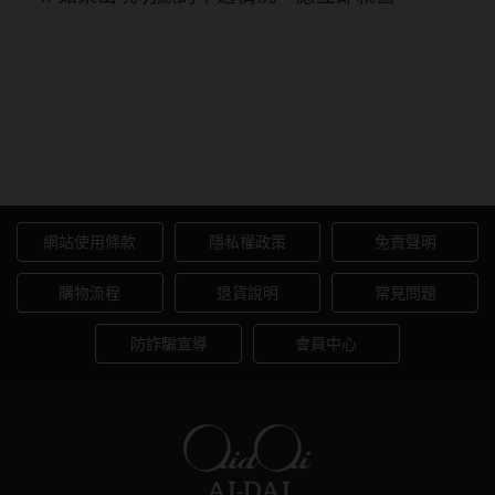
KARACON CHICOLOR 55%
[FIXED] #46 暗夜紫 Lilac
Night彩色日拋10片裝
網站使用條款
隱私權政策
免責聲明
購物流程
退貨說明
常見問題
防詐騙宣導
會員中心