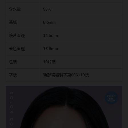
台灣隱眼品牌
紫色系
含水量
55%
Anley安儷
粉色系
基弧
8.6mm
AKIRA艾綺拉
橘黃色系
鏡片直徑
14.5mm
AQUAMAX水滋氧
紅色系
著色直徑
13.8mm
ASIA STAR純粹美
包裝
10片裝
eyemoody目荻
iLens愛能視
字號
衛部醫器製字第006119號
KARACON優視達
LARGAN星歐
Lens++永暘
MI TESORO蜜緹