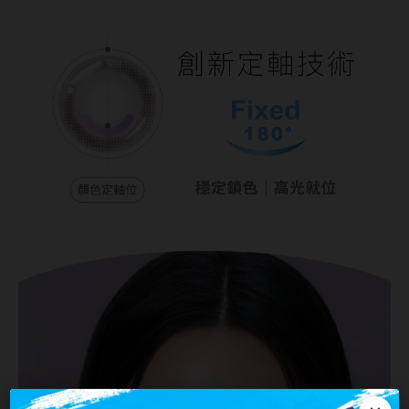
韓國隱眼品牌
CLB Color波斯霓彩
CalmeD'or曦迪
IDIFF
LENSME
oddI's
藥水保養液
隱形眼鏡藥水保養液
清潔專用
隱眼濕潤液