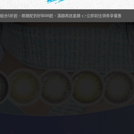
組合5折起、眼鏡配到好$688起、滿額再送墨鏡 👉立即前往領券享優惠