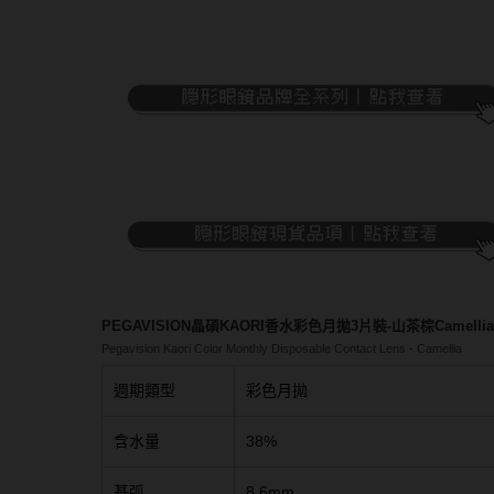
隱眼濕潤液
硬式專用藥水
泡沫洗鏡液
PEGAVISION晶碩KAORI香水彩色月拋3片裝-山茶棕Camellia
Pegavision Kaori Color Monthly Disposable Contact Lens - Camellia
週期類型
彩色月拋
含水量
38%
基弧
8.6mm