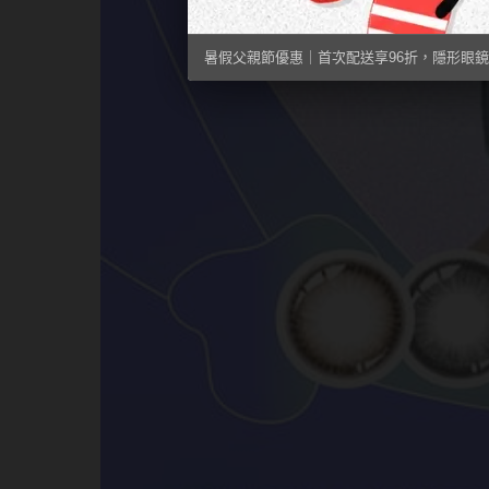
暑假父親節優惠｜首次配送享96折，隱形眼鏡