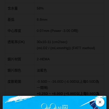
台灣隱眼品牌
紫色系
含水量
58%
Anley安儷
粉色系
基弧
8.8mm
AKIRA艾綺拉
橘黃色系
中心厚度
0.07mm (Power -3.00 D時)
AQUAMAX水滋氧
紅色系
透氧率(DK)
30x10-11 (cm2/sec)
ASIA STAR純粹美
(mLO2 / (mLxmmHg)) (FATT method)
eyemoody目荻
鏡片材質
2-HEMA
iLens愛能視
鏡片顏色
淡藍色
KARACON優視達
度數範圍
-0.50D ~ -16.00D (-6.00D以上每0.50D為
LARGAN星歐
一間隔)
Lens++永暘
+0.25D ~ +8.00D (+5.00D以上每0.50D為
一間隔)→需客訂排單，另聯繫客服
×
MI TESORO蜜緹