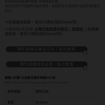
Bausch + Lomb博士倫
系統結算達成滿件數量 享有優惠活動
13.6mm
(請勿使用不同盒數的組合連結，系統綁定此連結做4盒滿件數量的
Briomoist氧視加
統計)
13.7mm
CAMAX加美
13.8mm
＊如遇廠商缺度，會另行通知(簡訊/email等)
CoFANCY可糖
＊選擇高(深)度數
台灣供應商庫存較低，易廠缺 。
如遇廠
13.9mm
商缺度，會另行通知(簡訊/email等)。
CooperVision酷柏
14.0mm以上
Freshkon菲士康
顏色分類
Hydron海昌
Miacare美若康
棕褐色系
MIZMI水見
灰色系
實瞳®京櫻®日抛軟性隱形眼鏡32片裝
SEED 1dayPure UP Daily Disposable Soft Contact Lens
QUINLIVAN微美瞳
黑色系
使用週期
透明日拋
Ticon帝康
藍色系
直徑
14.2mm
綠色系