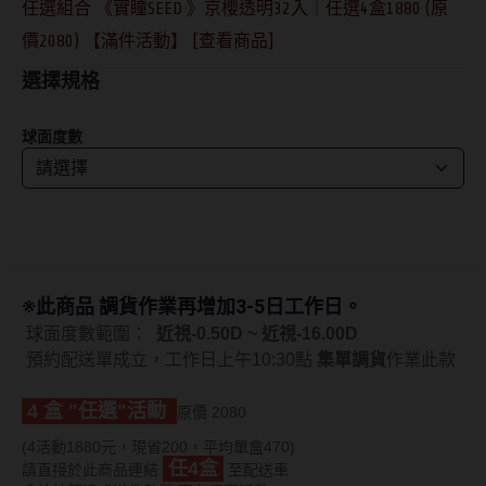
任選組合 《實瞳SEED 》京櫻透明32入｜任選4盒1880 (原
抗藍光鏡片
15.0mm
風鏡
價2080) 【滿件活動】 [查看商品]
多焦老花鏡片
選擇規格
著色直徑
戴品味
球面度數
配戴週期
11.9~12.5mm
膠框
日拋
12.6~12.9mm
金屬框
月拋
13.0mm
複合框
雙週拋
13.1mm
前掛雙用框
※此商品 調貨作業再增加3-5日工作日。
13.2mm
球面度數範圍：
近視-0.50D ~ 近視-16.00D
隱形眼鏡品牌
戴好康
預約
配送單成立，
工作日上午10:30點
集單調貨
作業此款
13.3mm
ACUVUE嬌生安視優
期間限定
4 盒 "任選"活動
13.4mm
原價 2080
Alcon愛爾康
眼鏡週邊商品
(4活動1880元，現省200，平均單盒470)
13.5mm
任4盒
請直接於此商品連結
至配送車