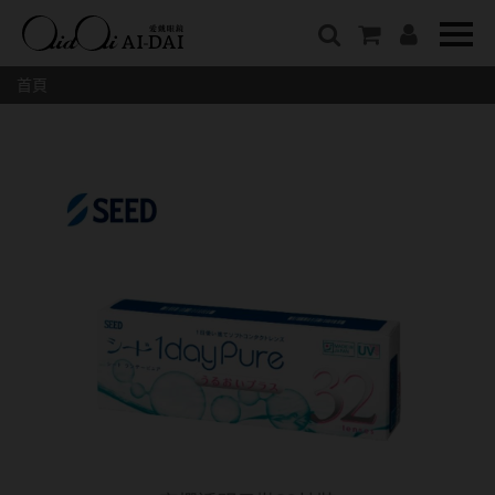
隱眼總覽
含水量
保養液藥水分類
戴品牌
愛戴說文章分類
隱形眼鏡全系列
38%以下含水量
保養液藥水總覽
Prize
愛戴說文章總覽
首頁
彩色隱形眼鏡全系列
41%~54%含水量
清潔用保養液
IV.KK X AIDAI
最新情報
本月組合搭贈
55%以上含水量
濕潤液
KANGOL
品牌故事
妝美堂
硬式專用藥水
NATIVE PERFECT
店家推薦
基弧
T-Garden
泡沫洗淨液
CRUSADE
好評推薦
8.3mm
亞洲安視達
GUGA
眼鏡學堂
8.4mm
優惠活動
特約商店
視力保健
8.5mm
最新商品
隱形眼鏡小百科
戴系列
8.6mm
暢銷款式
8.7mm
光學眼鏡
福利品