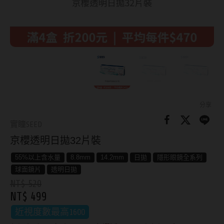
8.8mm
太陽眼鏡
隱眼分類
9.0mm
兒童眼鏡
矽水膠
薄鋼眼鏡
直徑
透明日拋
戴框型
13.8mm
透明月拋
14.0mm
方框系
彩色日拋
分享
14.1mm
圓框系
實瞳SEED
彩色月拋
京櫻透明日拋32片裝
14.2mm
飛行款
月牙定軸
55%以上含水量
8.8mm
14.2mm
日拋
隱形眼鏡全系列
14.3mm
眉型款
球面鏡片
透明日拋
鏡片類型
14.4mm
潮流多邊
NT$ 520
NT$ 499
球面鏡片
14.5mm
素顏大框
近視度數最高1600
散光鏡片
14.7mm
高度數小框