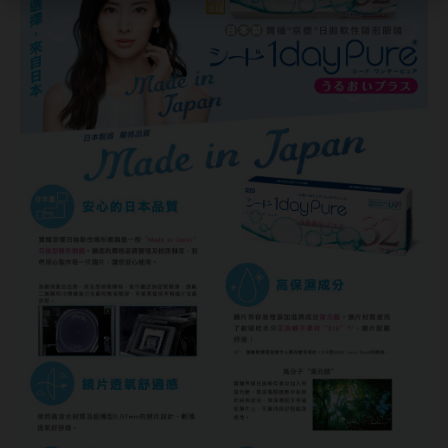
ReVIA蕾美
EverColor艾薇卡
Pony Pallet魔彩盤
CRYSTE晶瞳
DECORATIVE視妝美
SAMI佐美
PienAge
T-Garden CRUUM
T-Garden FLANMY
T-Garden Loveil
T-Garden Chu's me