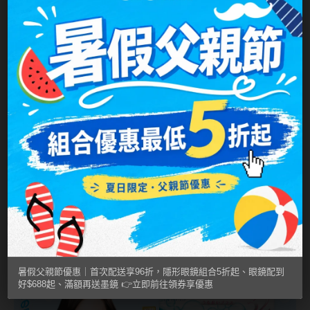
包裝方式
32片裝
MUSE繆思女神
OPT圓瑞
原產國
日本
Pegavision晶碩
許可證字號
衛部醫器輸字第030769號
Timido媞蜜多
藥商名稱
台灣實瞳股份有限公司
Smart Vision睛靈
製造商名稱
日本株式會社SEED
WiLLPAIR維樂配
製造商地址
日本埼玉縣鴻巢袋1030-7
日本隱眼品牌
注意事項：
商品如遇廠商缺度，向原廠申請配送等候時間約 4-
Secret Candy Magic
10 週，會另行通知。
神秘魔幻糖果
消費者使用前應詳閱醫療器材說明書。
SEED實瞳
暑假父親節優惠｜首次配送享96折，隱形眼鏡組合5折起、眼鏡配到
好$688起、滿額再送墨鏡 👉立即前往領券享優惠
Candy Magic魔幻糖果