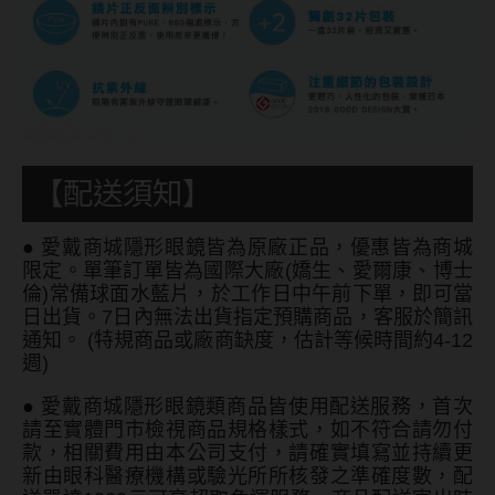
韓國隱眼品牌
CLB Color波斯霓彩
CalmeD'or曦迪
IDIFF
【配送須知】
LENSME
●
愛戴商城隱形眼鏡皆為原廠正品，優惠皆為商城
oddI's
限定。單筆訂單皆為國際大廠(嬌生、愛爾康、博士
倫)常備球面水藍片，於工作日中午前下單，即可當
日出貨。7日內無法出貨指定預購商品，客服於簡訊
藥水保養液
通知。 (特規商品或廠商缺度，估計等候時間約4-12
週)
隱形眼鏡藥水保養液
●
愛戴商城隱形眼鏡類商品皆使用配送服務，首次
清潔專用
請至實體門市檢視商品規格樣式，如不符合請勿付
款，相關費用由本公司支付，請確實填寫並持續更
隱眼濕潤液
新由眼科醫療機構或驗光所所核發之準確度數，配