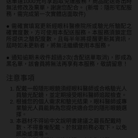
送單達1000元可享超取免運服務，商品配送寄出時
硬式專用藥水
無法修改及棄單，謝謝您配合。 (新增：隱形宅配服
務，需完成第一次實體店面取件)
泡沫洗鏡液
●
需確實填寫更新經眼科醫療院所或驗光所驗配之
確實度數，方可使用本配送服務。本服務須鎖定您
所提供之驗配度數，且每半年將提醒更新其資訊，
屆時如未更新者，將無法繼續使用本服務。
●
通知逾期未收件超過2次(含配送單取消)，即成為
黑名單，該會員將無法再享有本服務，敬請留意！
注意事項
配戴一般隱形眼鏡須經眼科醫師或合格驗光人
員驗光配鏡，並定期接受眼科醫師追蹤檢查。
根據您的個人需求和驗光結果，眼科醫師或專
業驗光人員能夠為您提供適合您的隱形眼鏡選
擇。
本器材不得逾中文說明書建議之最長配戴時
數、不得重複配戴、於就寢前務必取下，以免
感染或潰瘍。