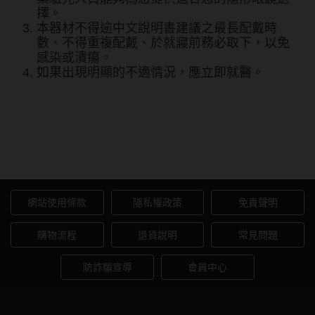
擇。
韓國隱眼品牌
本器材不得逾中文說明書建議之最長配戴時
數、不得重複配戴、於就寢前務必取下，以免
CLB Color波斯霓彩
感染或潰瘍。
如果出現明顯的不適情況，應立即就醫。
CalmeD'or曦迪
IDIFF
愛爾康Alcon 水藍風格日拋30
LENSME
片裝
oddI's
網站使用條款
隱私權政策
免責聲明
藥水保養液
購物流程
退貨說明
常見問題
隱形眼鏡藥水保養液
防詐騙宣導
會員中心
清潔專用
隱眼濕潤液