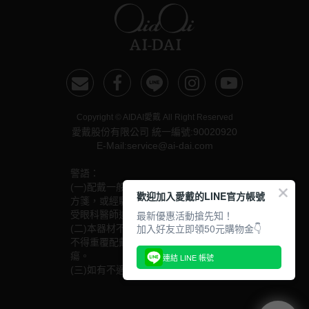
硬式專用藥水
泡沫洗鏡液
Copyright © AIDAI愛戴 All Right Reserved
愛戴股份有限公司 統一編號:90020920
E-Mail:service@ai-dai.com
警語：
(一)配戴一般隱形眼鏡須經眼科醫師驗光配鏡取得處
歡迎加入愛戴的LINE官方帳號
方箋，或經驗光人員驗光配鏡取得配鏡單，並定期接
最新優惠活動搶先知！
受眼科醫師追蹤檢查。
加入好友立即領50元購物金👇
(二)本器材不得逾中文說明書建議之最長配戴時數、
不得重覆配戴，於就寢前務必取下，以免感染或潰
瘍。
連結 LINE 帳號
(三)如有不適，應立即就醫。