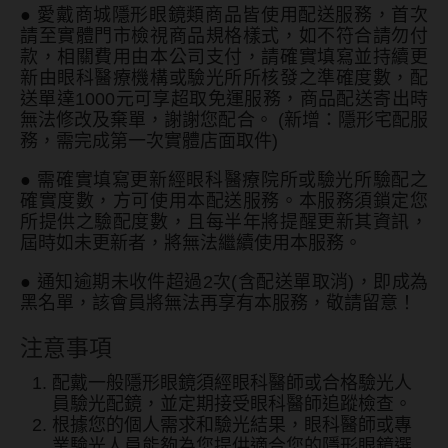
●
愛戴商城隱形眼鏡類商品皆使用配送服務，首次
ReVIA蕾美
請至實體門市檢視商品規格樣式，如不符合請勿付
EverColor艾薇卡
款，相關費用由本公司支付，請確實填寫並持續更
新由眼科醫療機構或驗光所所核發之準確度數，配
Pony Pallet魔彩盤
送單達1000元可享超取免運服務，商品配送寄出時
無法修改及棄單，謝謝您配合。 (新增：隱形宅配服
CRYSTE晶瞳
務，需完成第一次實體店面取件)
DECORATIVE視妝美
●
需確實填寫更新經眼科醫療院所或驗光所驗配之
確實度數，方可使用本配送服務。本服務須鎖定您
SAMI佐美
所提供之驗配度數，且每半年將提醒更新其資訊，
屆時如未更新者，將無法繼續使用本服務。
PienAge
●
通知逾期未收件超過2次(含配送單取消)，即成為
T-Garden CRUUM
黑名單，該會員將無法再享有本服務，敬請留意！
T-Garden FLANMY
注意事項
T-Garden Loveil
配戴一般隱形眼鏡須經眼科醫師或合格驗光人
員驗光配鏡，並定期接受眼科醫師追蹤檢查。
T-Garden Chu's me
根據您的個人需求和驗光結果，眼科醫師或專
業驗光人員能夠為您提供適合您的隱形眼鏡選