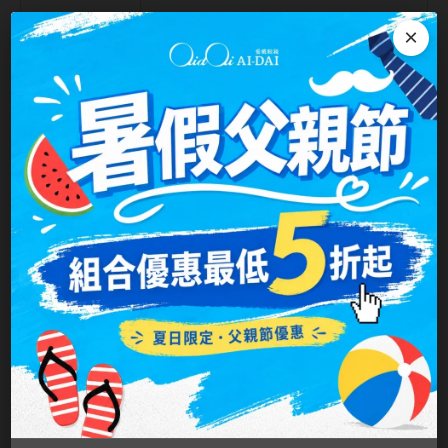
台灣隱眼品牌
紫色系
×
產地
新加坡
Anley安儷
粉色系
公司名稱
瑞士商愛爾康大藥廠股份有限公司台灣分公
AKIRA艾綺拉
司
橘黃色系
AQUAMAX水滋氧
紅色系
注意事項：
商品如欲廠商缺度，會另行通知取消。
ASIA STAR純粹美
eyemoody目荻
iLens愛能視
KARACON優視達
LARGAN星歐
Lens++永暘
MI TESORO蜜緹