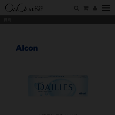
隱眼總覽
含水量
保養液藥水分類
戴品牌
愛戴說文章分類
隱形眼鏡全系列
38%以下含水量
保養液藥水總覽
Prize
愛戴說文章總覽
首頁
彩色隱形眼鏡全系列
41%~54%含水量
清潔用保養液
IV.KK X AIDAI
最新情報
本月組合搭贈
55%以上含水量
濕潤液
KANGOL
品牌故事
妝美堂
硬式專用藥水
NATIVE PERFECT
店家推薦
基弧
T-Garden
泡沫洗淨液
CRUSADE
好評推薦
8.3mm
亞洲安視達
GUGA
眼鏡學堂
8.4mm
優惠活動
特約商店
視力保健
8.5mm
最新商品
隱形眼鏡小百科
戴系列
8.6mm
暢銷款式
8.7mm
光學眼鏡
福利品