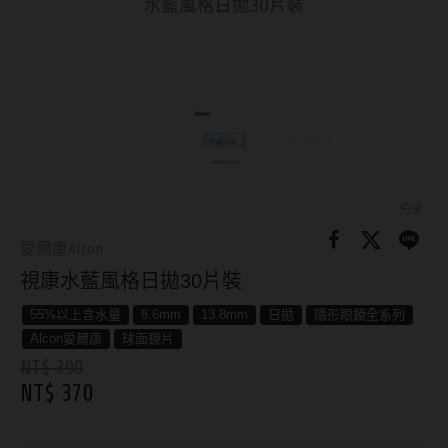
8.8mm
太陽眼鏡
隱眼分類
9.0mm
兒童眼鏡
矽水膠
薄鋼眼鏡
直徑
透明日拋
戴框型
13.8mm
透明月拋
14.0mm
方框系
彩色日拋
分享
14.1mm
圓框系
愛爾康Alcon
彩色月拋
視康水藍風格日拋30片裝
14.2mm
飛行款
月牙定軸
55%以上含水量
8.6mm
13.8mm
日拋
隱形眼鏡全系列
14.3mm
眉型款
Alcon愛爾康
球面鏡片
鏡片類型
14.4mm
潮流多邊
NT$ 390
NT$ 370
球面鏡片
14.5mm
素顏大框
散光鏡片
14.7mm
高度數小框