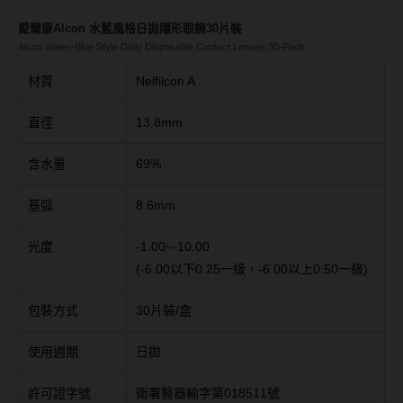
Bausch + Lomb博士倫
13.6mm
愛爾康Alcon 水藍風格日拋隱形眼鏡30片裝
Briomoist氧視加
13.7mm
Alcon Water-Blue Style Daily Disposable Contact Lenses 30-Pack
CAMAX加美
材質
Nelfilcon A
13.8mm
CoFANCY可糖
13.9mm
直徑
13.8mm
CooperVision酷柏
14.0mm以上
含水量
69%
Freshkon菲士康
基弧
8.6mm
顏色分類
Hydron海昌
光度
-1.00~-10.00
Miacare美若康
棕褐色系
(-6.00以下0.25一級，-6.00以上0.50一級)
MIZMI水見
灰色系
包裝方式
30片裝/盒
QUINLIVAN微美瞳
黑色系
使用週期
日拋
Ticon帝康
藍色系
許可證字號
衛署醫器輸字第018511號
綠色系