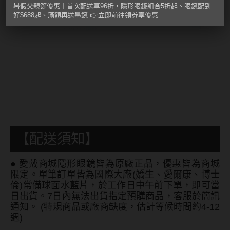
暑假父親節優惠｜首次配送享96折，隱形眼鏡組合5折起、眼鏡配到
MUSE繆思女神
好$688起、滿額再送墨鏡 👉立即前往領券享優惠
OPT圓瑞
Pegavision晶碩
Timido媞蜜多
Smart Vision睛靈
WiLLPAIR維樂配
【配送須知】
日本隱眼品牌
●
愛戴商城隱形眼鏡皆為原廠正品，優惠皆為商城
Secret Candy Magic
限定。單筆訂單皆為國際大廠(嬌生、愛爾康、博士
神秘魔幻糖果
倫)常備球面水藍片，於工作日中午前下單，即可當
日出貨。7日內無法出貨指定預購商品，客服於簡訊
SEED實瞳
通知。 (特規商品或廠商缺度，估計等候時間約4-12
週)
Candy Magic魔幻糖果