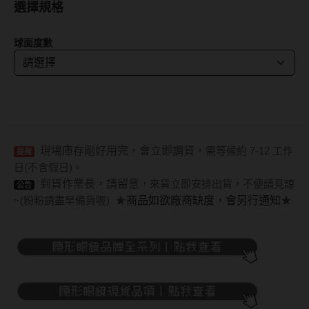
選擇規格
抗藍光鏡片
15.0mm
風鏡
球面度數
多焦老花鏡片
著色直徑
戴品味
配戴週期
11.9~12.5mm
膠框
日拋
12.6~12.9mm
金屬框
現場庫存剛好用完，會立即調貨，
需等候約 7-12 工作
月拋
13.0mm
複合框
提醒
日(不含假日)。
雙週拋
13.1mm
前掛雙用框
到貨作業長，請留意
，來貨立即安排出貨，不便請見諒
公告
~(粉粉請盡早備貨喔)
★
商品如欲廠商缺度，會另行通知
★
13.2mm
隱形眼鏡品牌
戴好康
13.3mm
ACUVUE嬌生安視優
期間限定
13.4mm
Alcon愛爾康
眼鏡週邊商品
13.5mm