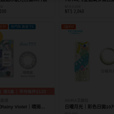
裝
00
NT$ 2,100
100
NT$ 2,040
折30
熱門款 數量下6
2盒450
s愛能視
AKIRA艾綺拉
ainy Violet｜晴雨系
日曜月光｜彩色日拋10
拋10片裝 (效期
(月環) Akira [藥妝]
0
NT$ 350