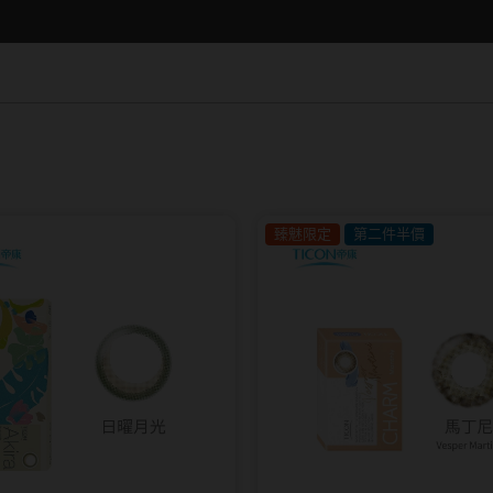
15.0mm
Hydron海昌
Lens++永暘
13.6mm
Miacare美若康
MI TESORO
13.7mm
~
MIZMI水見
MUSE繆思女
13.8mm
QUINLIVAN微美瞳
OPT圓瑞
13.9mm
Ticon帝康
Pegavision晶
14.0mm以上
Timido媞蜜多
臻魅限定
第二件半價
Smart Visio
WiLLPAIR維