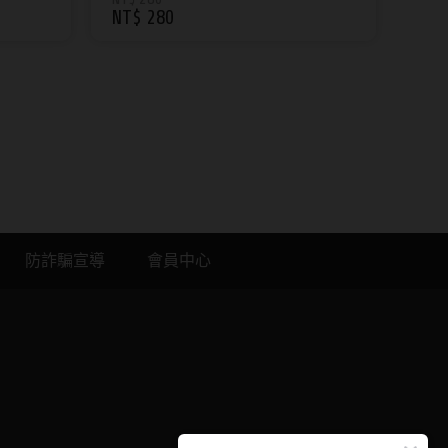
NT$ 280
品] 實際出貨以原供應商到貨為
主
防詐騙宣導
會員中心