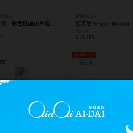
A艾綺拉
帝康Ticon
光｜彩色日拋10片裝
馬丁尼 Vesper Martini
(月環) Akira [藥妝]
CHARM 臻魅彩色月拋
0
NT$ 280
45
NT$ 265
(限定系列 藥妝)
2盒平均455