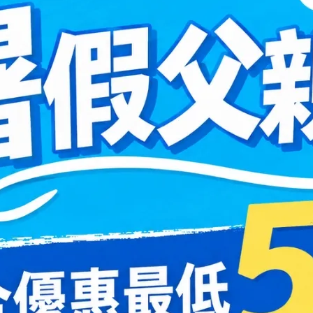
dron
博士倫Bausch + Lomb
氧水潤高透氧矽水膠日拋
舒服能頂級日拋30片裝
裝
0
NT$ 550
45
NT$ 515
兩盒620
2盒平均1030