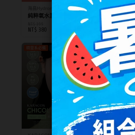
海昌Hydron
海昌Hy
純粹氧水潤高透氧矽水膠彩色
純粹
日拋10片裝 四色
30片
NT$ 399
NT$ 68
NT$ 380
NT$ 6
精靈系必備
兩盒600
鎖定月牙