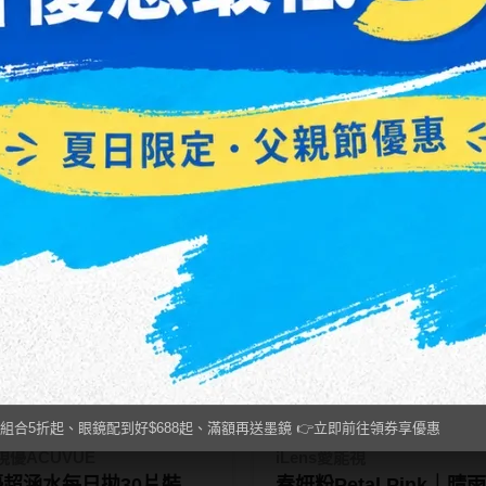
CON優視達
愛爾康Alcon
D] #46 暗夜紫 Lilac
TOTAL1全涵氧日拋30
t｜KARACON
9
NT$ 1,200
20
NT$ 1,100
OLOR 55%彩色日拋10
三送三再折30
數量下6
組合5折起、眼鏡配到好$688起、滿額再送墨鏡 👉立即前往領券享優惠
優ACUVUE
iLens愛能視
超涵水每日拋30片裝
春妍粉Petal Pink｜晴