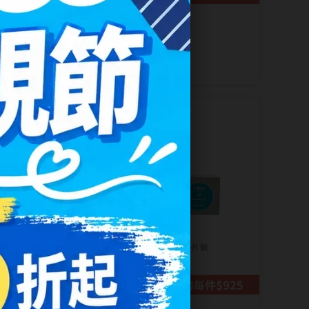
博士倫Bausch + Lomb
輕水氧月拋3片裝
NT$ 550
NT$ 535
2盒1850