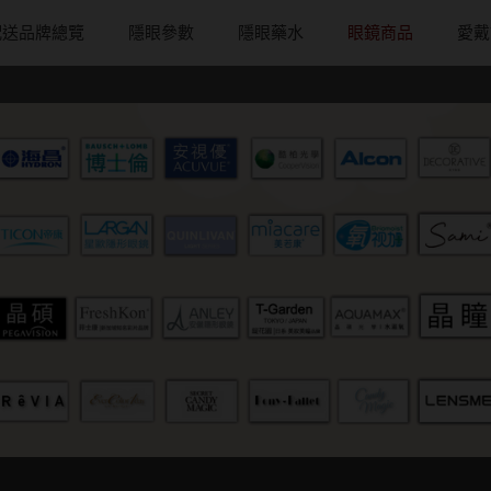
配送品牌總覽
隱眼參數
隱眼藥水
眼鏡商品
愛戴
配戴週期
直徑
戴框型
隱形眼鏡品牌
台灣隱眼品
著色直徑
戴品味
日拋
13.8mm
方框系
ACUVUE嬌生安視優
Anley安儷
11.9~12.5m
膠框
月拋
14.0mm
圓框系
Alcon愛爾康
AKIRA艾綺拉
12.6~12.9m
金屬框
片
雙週拋
14.1mm
飛行款
Bausch + Lomb博士倫
AQUAMAX
13.0mm
複合框
鏡片
14.2mm
眉型款
Briomoist氧視加
ASIA STAR
13.1mm
前掛雙用框
14.3mm
潮流多邊
CAMAX加美
eyemoody目
13.2mm
14.4mm
素顏大框
CoFANCY可糖
iLens愛能視
13.3mm
14.5mm
高度數小框
CooperVision酷柏
KARACON
13.4mm
14.7mm
風鏡
Freshkon菲士康
LARGAN星歐
13.5mm