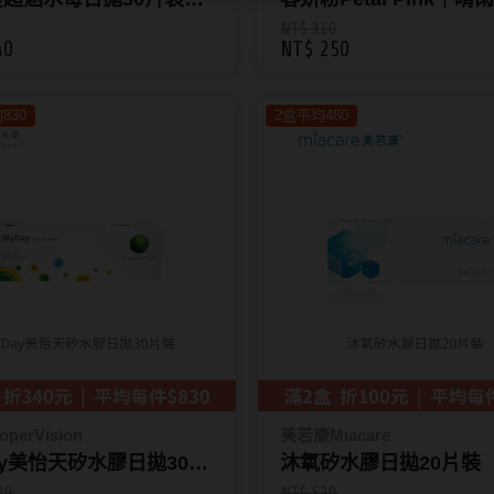
.5)
彩色日拋10片裝 (效期202
0
NT$ 310
40
NT$ 250
月以上)
830
2盒平均480
perVision
美若康Miacare
ay美怡天矽水膠日拋30片
沐氧矽水膠日拋20片裝
00
NT$ 530