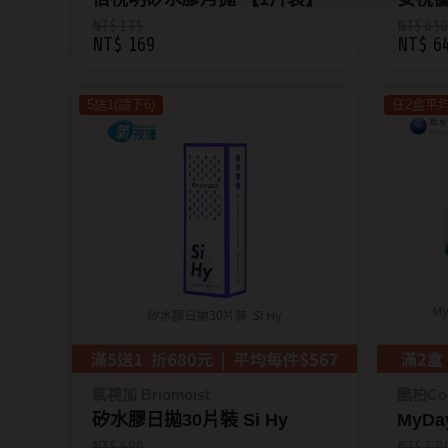
(9.0/8
NT$ 175
NT$ 65
NT$ 169
NT$ 6
5送1(請下6)
任2盒平均
氧視加 Briomoist
酷柏Coo
矽水膠日拋30片裝 Si Hy
MyD
裝
NT$ 680
NT$ 1,0