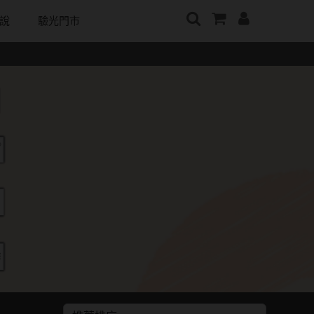
說
驗光門市
牌
日本隱眼品牌
顏色分類
戴好康
韓國隱眼品牌
m
Secret Candy Magic
棕褐色系
期間限定
CLB Color波斯霓彩
神秘魔幻糖果
m
灰色系
眼鏡週邊商品
CalmeD'or曦迪
SEED實瞳
水滋氧
黑色系
IDIFF
Candy Magic魔幻糖果
純粹美
藍色系
LENSME
ReVIA蕾美
荻
綠色系
oddI's
EverColor艾薇卡
紫色系
Pony Pallet魔彩盤
優視達
粉色系
CRYSTE晶瞳
橘黃色系
DECORATIVE視妝美