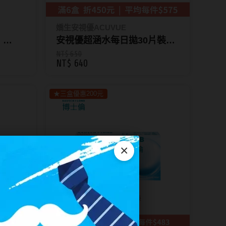
嬌生安視優ACUVUE
｜
安視優超涵水每日拋30片裝
2片裝
(9.0/8.5)
NT$ 650
NT$ 640
★三盒優惠200元
×