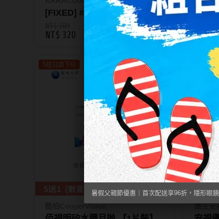
KARACON優視達
KARA
[FIXED] #47 寂光綠 Frost
[FIXE
Olive｜KARACON
Nigh
NT$ 389
NT$ 38
NT$ 320
NT$ 3
CHICOLOR 55%彩色日拋10
CHIC
片裝
片裝
5送1(請下6)
2盒組
暑假父親節優惠｜首次配送享96折，隱形眼鏡
酷柏CooperVision
嬌生安視
佰視明矽水膠月抛 【1片裝】
安視優