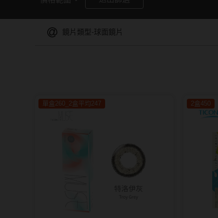
暢銷款式
福利品
鏡片類型-球面鏡片
單盒260_2盒平均247
2盒450
藥水保養液
隱形眼鏡藥水保養液
清潔專用