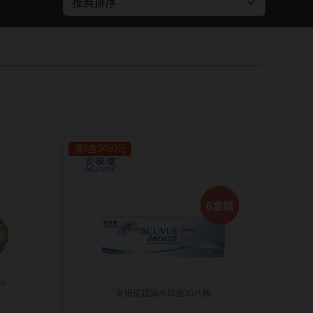
紅色系
SAMI佐美
蜜緹
PienAge
神
T-Garden CRUUM
T-Garden FLANMY
碩
T-Garden Loveil
滿6盒3450元
T-Garden Chu's me
n睛靈
樂配