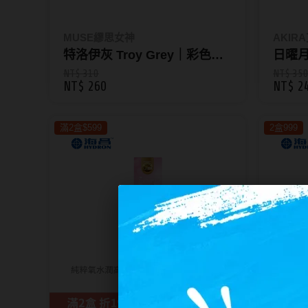
隱眼濕潤液
硬式專用藥水
MUSE繆思女神
AKIR
特洛伊灰 Troy Grey｜彩色日
日曜月
泡沫洗鏡液
拋10片裝 MUSE
NT$ 310
NT$ 35
NT$ 260
NT$ 2
滿2盒$599
2盒999