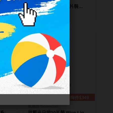
嬌生安視優ACUVUE
片裝
安視優歐舒適日拋30片裝
(9.0/8.5)
NT$ 1,080
NT$ 1,080
任2盒698
氧視加 Briomoist
雨系列
抗藍光日拋30片裝 Blue Light