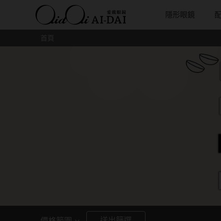
隱形眼鏡
首頁
隱眼總覽
含水量
保養液藥水分類
戴品牌
愛戴說文章分類
隱眼分類
基弧
戴系列
鏡片類型
隱形眼鏡全系列
38%以下含水量
保養液藥水總覽
Prize
愛戴說文章總覽
矽水膠
8.3mm
光學眼鏡
球面鏡片
彩色隱形眼鏡全系列
41%~54%含水量
清潔用保養液
IV.KK X AIDAI
最新情報
透明日拋
8.4mm
太陽眼鏡
散光鏡片
本月組合搭贈
55%以上含水量
濕潤液
KANGOL
品牌故事
透明月拋
8.5mm
兒童眼鏡
抗藍光鏡
妝美堂
硬式專用藥水
NATIVE PERFECT
店家推薦
彩色日拋
8.6mm
薄鋼眼鏡
多焦老花
T-Garden
泡沫洗淨液
CRUSADE
好評推薦
彩色月拋
8.7mm
亞洲安視達
GUGA
眼鏡學堂
月牙定軸
8.8mm
優惠活動
特約商店
視力保健
9.0mm
最新商品
隱形眼鏡小百科
送出篩選
價格範圍