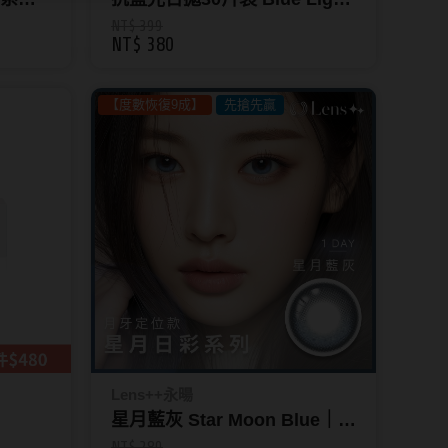
6/12
Block
NT$ 399
NT$ 380
【度數恢復9成】
先搶先贏
Lens++永暘
星月藍灰 Star Moon Blue｜星
月系列彩色日拋10片裝_[調貨
NT$ 280